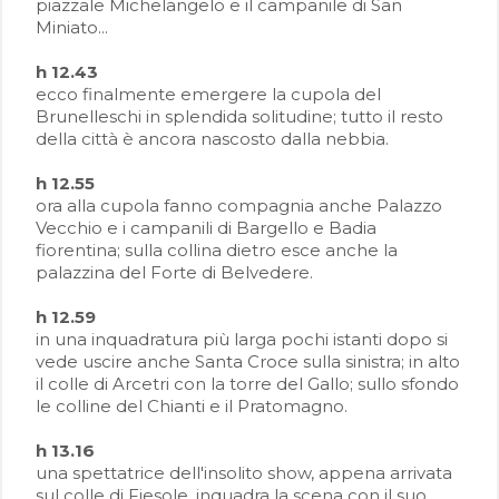
piazzale Michelangelo e il campanile di San
Miniato...
h 12.43
ecco finalmente emergere la cupola del
Brunelleschi in splendida solitudine; tutto il resto
della città è ancora nascosto dalla nebbia.
h 12.55
ora alla cupola fanno compagnia anche Palazzo
Vecchio e i campanili di Bargello e Badia
fiorentina; sulla collina dietro esce anche la
palazzina del Forte di Belvedere.
h 12.59
in una inquadratura più larga pochi istanti dopo si
vede uscire anche Santa Croce sulla sinistra; in alto
il colle di Arcetri con la torre del Gallo; sullo sfondo
le colline del Chianti e il Pratomagno.
h 13.16
una spettatrice dell'insolito show, appena arrivata
sul colle di Fiesole, inquadra la scena con il suo