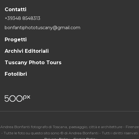
Contatti
+39348 8548313
bonfantiphototuscany@gmail.com
Progetti
Archivi Editoriali
Tuscany Photo Tours
Fotolibri
Andrea Bonfanti fotografo di Toscana, paesaggio, città e architetture - Firenze
- Tutte le foto su questo sito sono © di Andrea Bonfanti - Tutti i diritti riservati