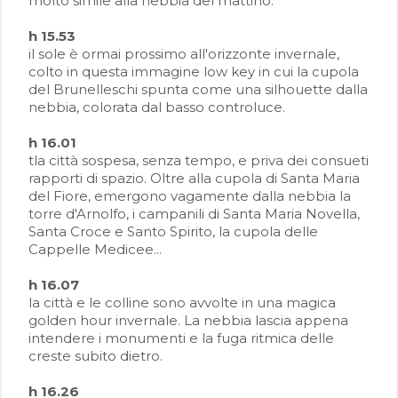
molto simile alla nebbia del mattino.
h 15.53
il sole è ormai prossimo all'orizzonte invernale,
colto in questa immagine low key in cui la cupola
del Brunelleschi spunta come una silhouette dalla
nebbia, colorata dal basso controluce.
h 16.01
tla città sospesa, senza tempo, e priva dei consueti
rapporti di spazio. Oltre alla cupola di Santa Maria
del Fiore, emergono vagamente dalla nebbia la
torre d'Arnolfo, i campanili di Santa Maria Novella,
Santa Croce e Santo Spirito, la cupola delle
Cappelle Medicee...
h 16.07
la città e le colline sono avvolte in una magica
golden hour invernale. La nebbia lascia appena
intendere i monumenti e la fuga ritmica delle
creste subito dietro.
h 16.26