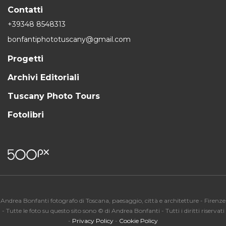
Contatti
+39348 8548313
bonfantiphototuscany@gmail.com
Progetti
Archivi Editoriali
Tuscany Photo Tours
Fotolibri
Andrea Bonfanti fotografo di Toscana, paesaggio, città e architetture - Firenze
- Tutte le foto su questo sito sono © di Andrea Bonfanti - Tutti i diritti riservati
-
Privacy Policy
-
Cookie Policy