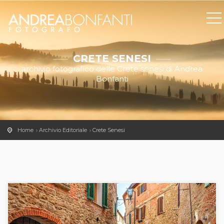
CRETE SENESI
archivio fotografico delle Crete senesi di Andrea
Bonfanti
Home
Archivio Editoriale
Crete Senesi