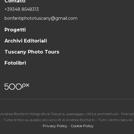
Contatti
+39348 8548313
bonfantiphototuscany@gmail.com
Progetti
Archivi Editoriali
Tuscany Photo Tours
Fotolibri
Andrea Bonfanti fotografo di Toscana, paesaggio, città e architetture - Firenze
- Tutte le foto su questo sito sono © di Andrea Bonfanti - Tutti i diritti riservati
-
Privacy Policy
-
Cookie Policy